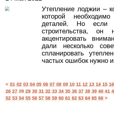
Утепление лоджии – к
которой необходимо
деталей. Но если 
строительства, он
акцентировать внима
дали несколько сове
спланировать утепле
частых ошибок нужно и
<
01
02
03
04
05
06
07
08
09
10
11
12
13
14
15
16
26
27
28
29
30
31
32
33
34
35
36
37
38
39
40
41
4
52
53
54
55
56
57
58
59
60
61
62
63
64
65
66
>