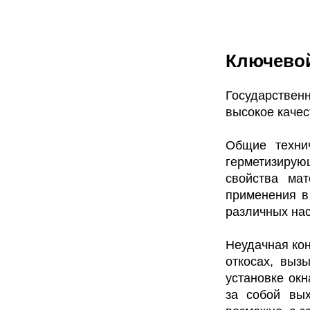
Ключевой
Государствен
высокое качес
Общие технич
герметизиру
свойства ма
применения в
различных нас
Неудачная кон
откосах, выз
установке окн
за собой вых