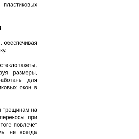
 пластиковых
в
, обеспечивая
ку.
теклопакеты,
руя размеры,
работаны для
иковых окон в
и трещинам на
перекосы при
итоге повлечет
мы не всегда