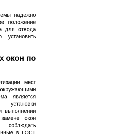
темы надежно
ое положение
а для отвода
о установить
х окон по
тизации мест
 окружающими
ема является
установки
ри выполнении
замене окон
о соблюдать
ленные в ГОСТ