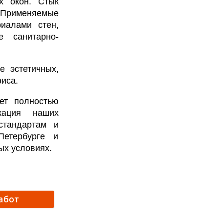
х окон. Стык
 Применяемые
иалами стен,
 санитарно-
е эстетичных,
иса.
ет полностью
кация наших
стандартам и
Петербурге и
ых условиях.
абот