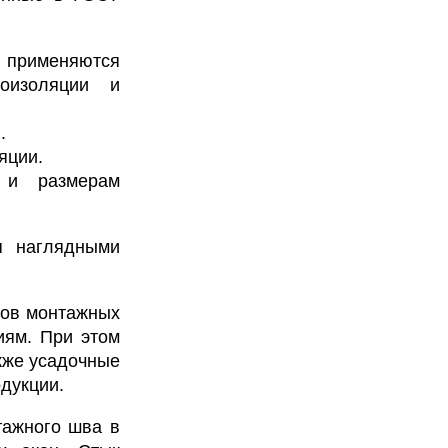
применяются
оизоляции и
.
яции.
й и размерам
 наглядными
ров монтажных
иям. При этом
кже усадочные
дукции.
тажного шва в