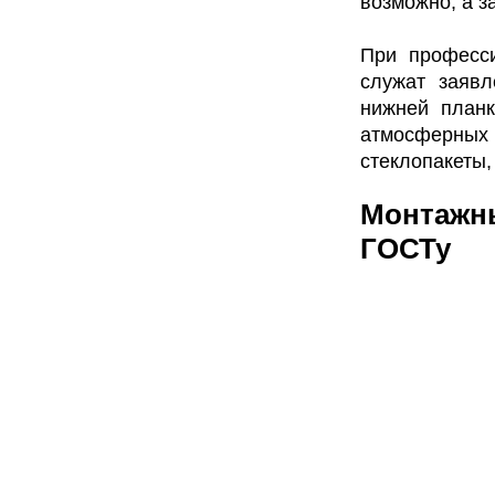
возможно, а з
При професси
служат заявл
нижней планк
атмосферных
стеклопакеты,
Монтажны
ГОСТу