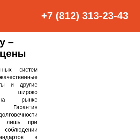
+7 (812) 313-23-43
у –
 цены
нных систем
качественные
еты и другие
 широко
 на рынке
. Гарантия
говечности
на лишь при
людении
тандартов в