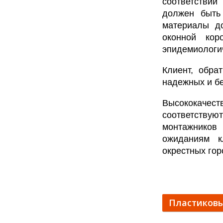
соответствии
должен быть
материалы д
оконной кор
эпидемиологи
Клиент, обра
надежных и бе
Высококачест
соответству
монтажников
ожиданиям к
окрестных гор
Пластиковы