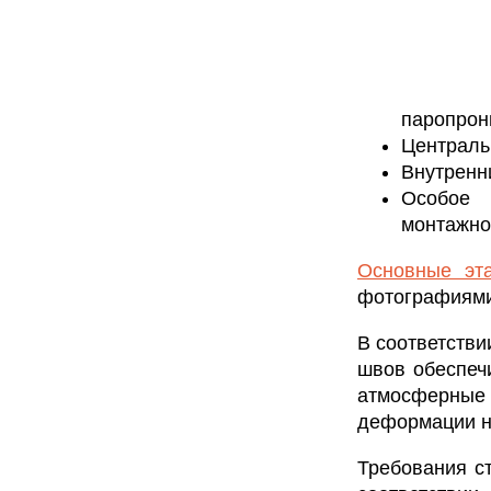
паропрон
Централь
Внутренн
Особое 
монтажног
Основные эта
фотографиями
В соответств
швов обеспеч
атмосферные 
деформации не
Требования с