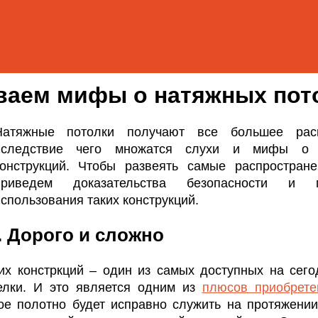
ваем мифы о натяжных пот
Натяжные потолки получают все большее расп
вследствие чего множатся слухи и мифы о 
конструкций. Чтобы развеять самые распростран
приведем доказательства безопасности и п
спользования таких конструкций.
 Дорого и сложно
ких констркций – один из самых доступных на сег
елки. И это является одним из
плюсов приобрете
кое полотно будет исправно служить на протяжении