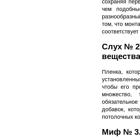
сохраняя пер
чем подобны
разнообразный
том, что монт
соответствует
Слух № 2
веществ
Пленка, кото
установленны
чтобы его пр
множество, 
обязательное
добавок, кот
потолочных ко
Миф № 3.