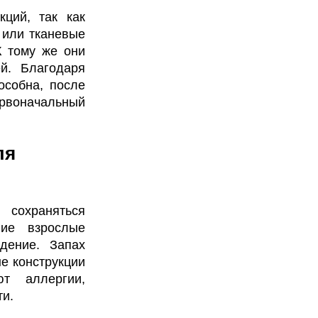
кций, так как
 или тканевые
К тому же они
й. Благодаря
особна, после
ервоначальный
ля
сохраняться
гие взрослые
дение. Запах
е конструкции
т аллергии,
ти.