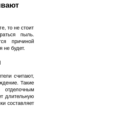
ивают
е, то не стоит
раться пыль.
тся причиной
 не будет.
ы
тели считают,
ждение. Такие
 отделочным
ет длительную
нки составляет