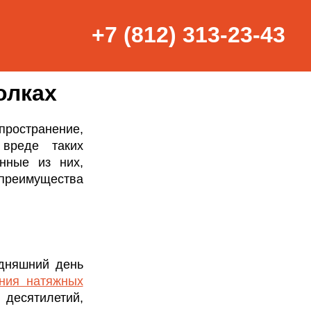
+7 (812) 313-23-43
олках
ространение,
вреде таких
енные из них,
реимущества
одняшний день
ния натяжных
 десятилетий,