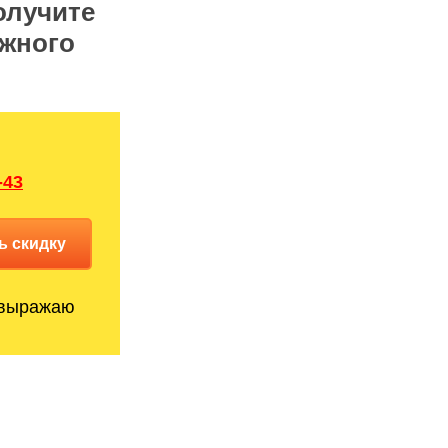
олучите
яжного
-43
ь скидку
выражаю