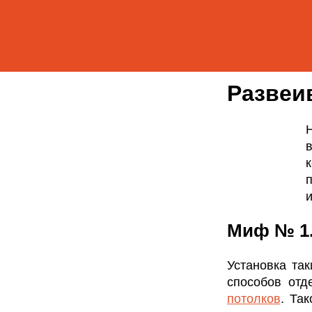
Развеи
и
Миф № 1.
Установка та
способов отд
потолков
. Та