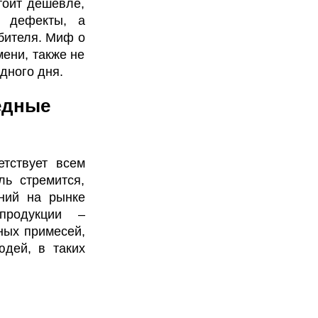
тоит дешевле,
ь дефекты, а
бителя. Миф о
ени, также не
дного дня.
едные
етствует всем
ль стремится,
ний на рынке
продукции –
ных примесей,
юдей, в таких