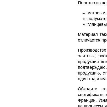
Полотно из по
матовым;
полумато
глянцевы
Материал так
отличается пр
Производство
элитных, рос
продукция вы
подтверждающ
продукцию, с
один год и и
Обходите ст
сертификаты к
Франции. Узна
на процессы и