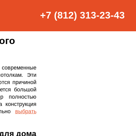
+7 (812) 313-23-43
ого
 современные
отолкам. Эти
ются причиной
ается большой
ер полностью
а конструкция
ильно
выбрать
 для дома