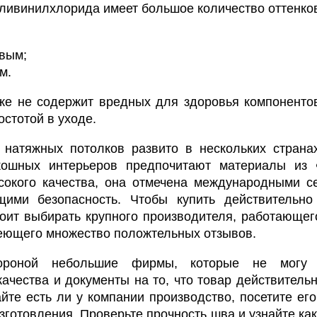
ливинилхлорида имеет большое количество оттенков
вым;
м.
же не содержит вредных для здоровья компонентов
остотой в уходе.
 натяжных потолков развито в нескольких страна
кошных интерьеров предпочитают материалы из 
сокого качества, она отмечена международными с
ими безопасность. Чтобы купить действительно
тоит выбирать крупного производителя, работающег
меющего множество положтельных отзывов.
ороной небольшие фирмы, которые не могу п
ачества и документы на то, что товар действительн
йте есть ли у компании производство, посетите его
зготовления. Проверьте прочность шва и узнайте ка