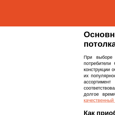
Основн
потолк
При выборе 
потребители
конструкции 
их популярно
ассортимент
соответствов
долгое врем
качественный
Как прио