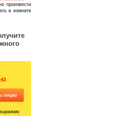
но произвести
ать в комнате
олучите
яжного
-43
ь скидку
выражаю