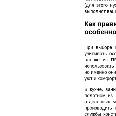
(для этого н
выполнят ваш
Как прав
особенно
При выборе м
учитывать ос
пленке из ПВ
использовать 
но именно они
уют и комфорт
В кухне, ванн
полотном из 
отделочных м
производить
службы конст