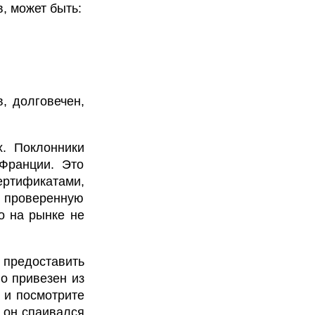
, может быть:
, долговечен,
х. Поклонники
Франции. Это
ертификатами,
 проверенную
о на рынке не
редоставить
о привезен из
 и посмотрите
к он спаивался