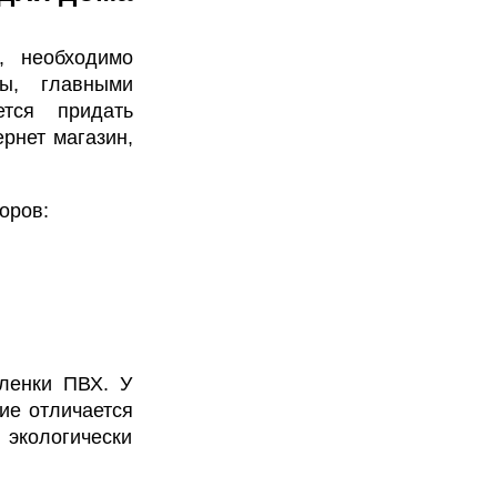
, необходимо
ы, главными
ется придать
рнет магазин,
торов:
пленки ПВХ. У
ие отличается
 экологически