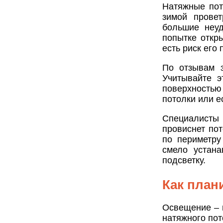
Натяжные пот
зимой прове
большие неу
попытке откр
есть риск его 
По отзывам з
Учитывайте э
поверхностью
потолки или е
Специалисты
провиснет пот
по периметру
смело устан
подсветку.
Как план
Освещение – 
натяжного пот