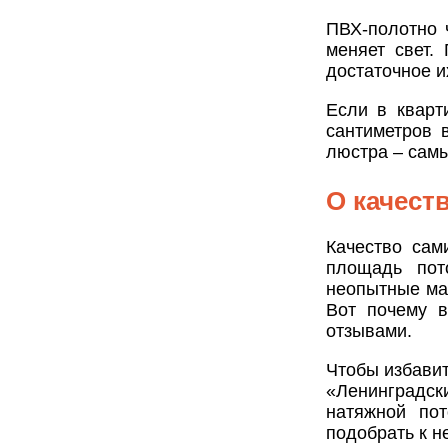
ПВХ-полотно 
меняет свет.
достаточное и
Если в кварт
сантиметров 
люстра – самы
О качест
Качество сам
площадь пот
неопытные ма
Вот почему в
отзывами.
Чтобы избавит
«Ленинградск
натяжной по
подобрать к н