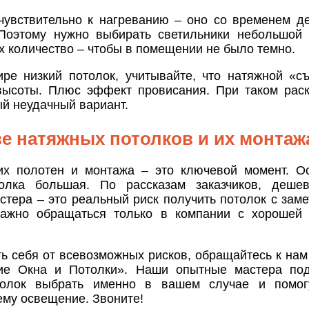
чувствительно к нагреванию – оно со временем д
 Поэтому нужно выбирать светильники небольшой
х количество – чтобы в помещении не было темно.
ире низкий потолок, учитывайте, что натяжной «с
высоты. Плюс эффект провисания. При таком рас
й неудачный вариант.
ве натяжных потолков и их монтаж
их полотен и монтажа – это ключевой момент. О
олка большая. По рассказам заказчиков, деше
стера – это реальный риск получить потолок с зам
ажно обращаться только в компании с хорошей 
ь себя от всевозможных рисков, обращайтесь к нам
ие Окна и Потолки». Наши опытные мастера подс
толок выбрать именно в вашем случае и помог
ему освещение. Звоните!