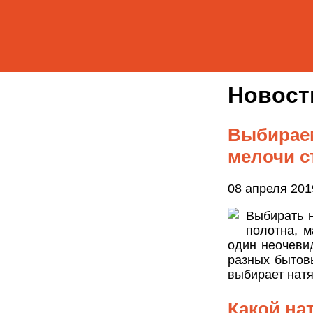
Новос
Выбираем
мелочи с
08 апреля 201
Выбирать н
полотна, м
один неочевид
разных бытов
выбирает натя
Какой на