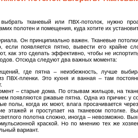
выбрать тканевый или ПВХ-потолок, нужно проа
амих полотен и помещения, куда хотите их установит
ериала. Он принципиально важен. Тканевые потолки
о, если появляется пятно, вывести его крайне сл
ют, как это сделать эффективно, чтобы не испортит
водов. Отсюда следуют два важных момента:
щений, где пятна – неизбежность, лучше выбир
из ПВХ-пленки. Это кухня и ванная – там постоян
.
омент – старые дома. По отзывам жильцов, на ткан
нем появляются ржавые пятна. Одна из причин: у с
ые полы, когда их моют, влага просачивается через
ие этажей и проступает на тканевом потолке. В
светлого полотна сложно, иногда – невозможно. Вых
эмульсионной краской. Но по мнению тех же хозяе
льный вариант.