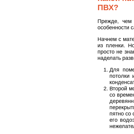
ПВХ?
Прежде, чем 
особенности с
Начнем с мат
из пленки. Н
просто не зна
наделать раз
Для поме
потолки 
конденсат
Второй м
со време
деревянн
перекрыт
пятно со 
его водо
нежелате