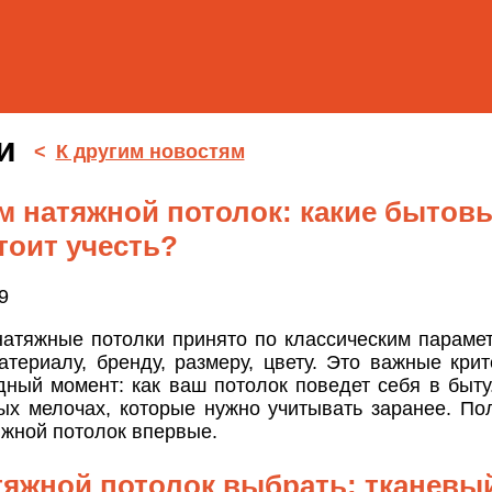
ти
<
К другим новостям
 натяжной потолок: какие бытов
тоит учесть?
9
атяжные потолки принято по классическим парамет
атериалу, бренду, размеру, цвету. Это важные крит
ный момент: как ваш потолок поведет себя в быту.
ых мелочах, которые нужно учитывать заранее. Пол
жной потолок впервые.
тяжной потолок выбрать: тканевы