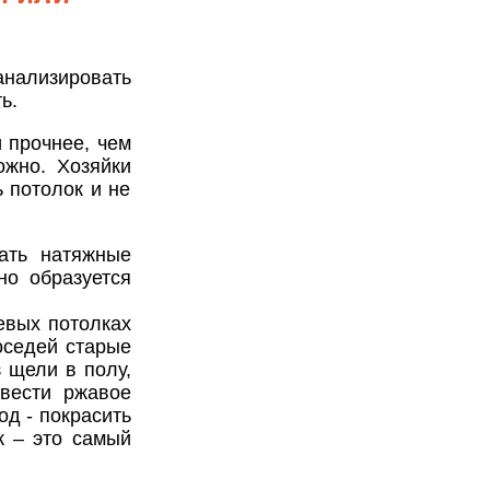
нализировать
ь.
 прочнее, чем
ожно. Хозяйки
ь потолок и не
ать натяжные
но образуется
евых потолках
оседей старые
 щели в полу,
ывести ржавое
од - покрасить
к – это самый