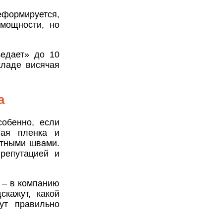
еформируется,
 мощности, но
ъедает» до 10
кладе висячая
а
собенно, если
вая пленка и
етными швами.
репутацией и
 – в компанию
кажут, какой
ут правильно