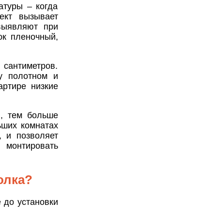
атуры – когда
ект вызывает
выявляют при
ок пленочный,
 сантиметров.
у полотном и
артире низкие
, тем больше
ьших комнатах
, и позволяет
 монтировать
олка?
 до установки