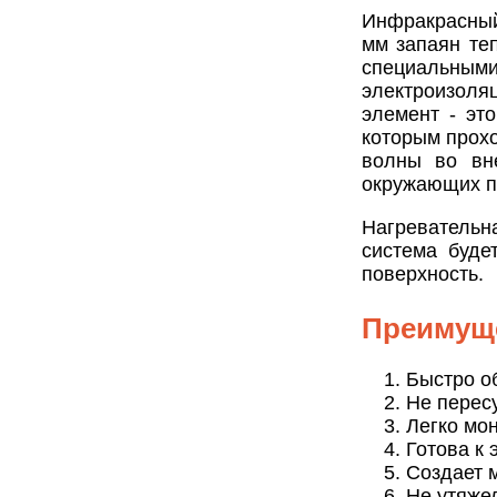
Инфракрасный 
мм запаян те
специальны
электроизол
элемент - эт
которым прох
волны во вн
окружающих п
Нагревательн
система буде
поверхность.
Преимущ
Быстро о
Не пересу
Легко мо
Готова к 
Создает 
Не утяжел