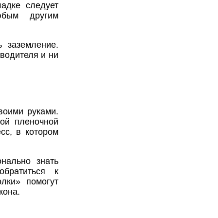
ладке следует
юбым другим
ь заземление.
водителя и ни
воими руками.
ной пленочной
сс, в котором
нально знать
обратиться к
лки» помогут
кона.