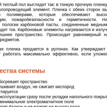
теплый пол выглядит так: в тонкую прочную пленку
плопроводящий элемент. Пленка с обеих сторон з
ми полимерами, которые обеспечивают высо
яции, пожаробезопасности и герметичности. На
о полоски карбоновой пасты, соединенные медны
одит ток. Карбоновые элементы нагреваются и излу
ешнее пространство. Происходит равномерный н
редметов.
ая пленка продается в рулонах. Как утверждают
т работать максимально эффективно, если уложе
ества системы
богревает пространство
шивает воздух, не сжигает кислород
нтируется
эксплуатации сразу после укладки напольного покры
минимальное электромагнитное поле
яет балкон и не влияет на высоту пола