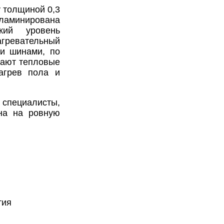
 толщиной 0,3
аламинирована
кий уровень
гревательный
ми шинами, по
чают тепловые
агрев пола и
 специалисты,
на на ровную
тия