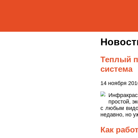
Новос
Теплый п
система
14 ноября 201
Инфракрас
простой, э
с любым видо
недавно, но у
Как рабо