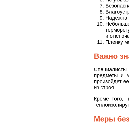
Безопасн
Влагоуст
Надежна 
Небольш
терморег
и отключа
Пленку мо
Важно зн
Специалисты 
предметы и м
произойдет е
из строя.
Кроме того, 
теплоизолиру
Меры без