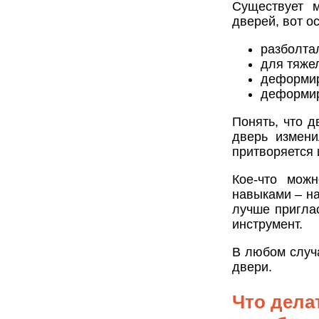
Существует 
дверей, вот о
разболта
для тяже
деформир
деформир
Понять, что 
дверь измени
притворяется 
Кое-что мож
навыками – н
лучше пригла
инструмент.
В любом случа
двери.
Что дела