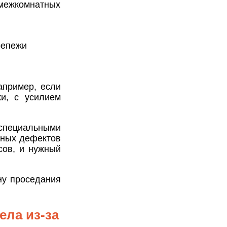
межкомнатных
репежи
апример, если
и, с усилием
специальными
жных дефектов
сов, и нужный
ну проседания
ела из-за