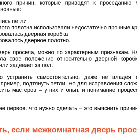
много причин, которые приводят к проседанию 
сновные:
лись петли
лого полотна использовали недостаточно прочные к
овалась дверная коробка
овалось дверное полотно.
дверь просела, можно по характерным признакам. Н
ла свое положение относительно дверной коробк
или задевает за пол.
но устранить самостоятельно, даже не владея 
апример, подтянуть петли. Но для исправления сло
сить мастеров – у них и опыт, и понимание процес
е первое, что нужно сделать – это выяснить причи
ть, если межкомнатная дверь прос