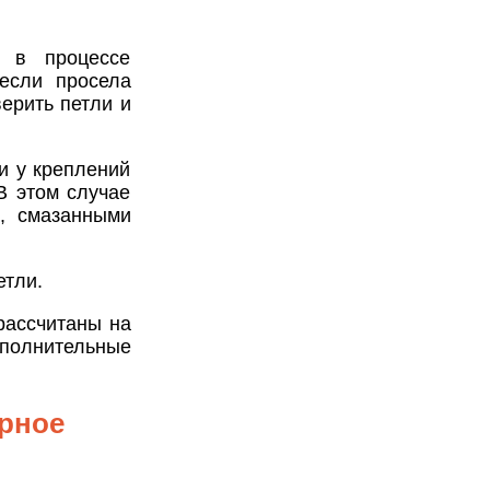
 в процессе
 если просела
ерить петли и
и у креплений
В этом случае
и, смазанными
етли.
рассчитаны на
полнительные
рное