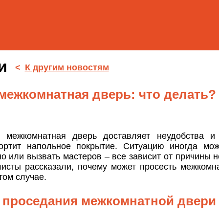
ти
<
К другим новостям
межкомнатная дверь: что делать?
 межкомнатная дверь доставляет неудобства и
ортит напольное покрытие. Ситуацию иногда мож
о или вызвать мастеров – все зависит от причины н
исты рассказали, почему может просесть межкомн
том случае.
проседания межкомнатной двери