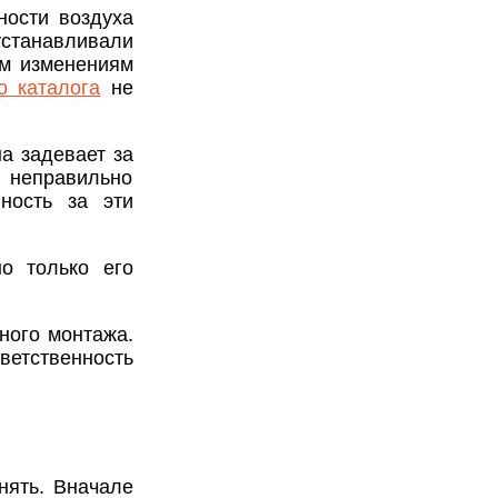
ости воздуха
устанавливали
им изменениям
о каталога
не
на задевает за
неправильно
ность за эти
о только его
ного монтажа.
ветственность
нять. Вначале