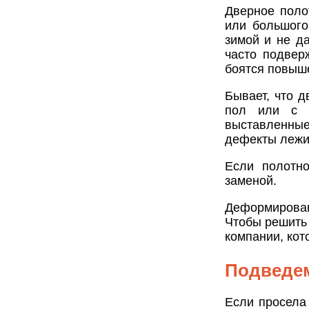
Дверное поло
или большого
зимой и не д
часто подвер
боятся повыш
Бывает, что д
пол или с т
выставленные
дефекты лежи
Если полотно
заменой.
Деформирован
Чтобы решить 
компании, кот
Подведем
Если просела