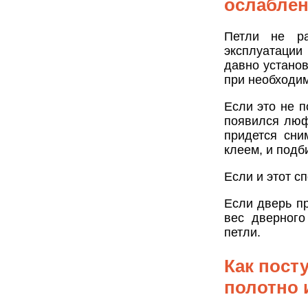
ослаблен
Петли не ра
эксплуатации
давно установ
при необходим
Если это не п
появился люф
придется сни
клеем, и подб
Если и этот с
Если дверь пр
вес дверного
петли.
Как пост
полотно 