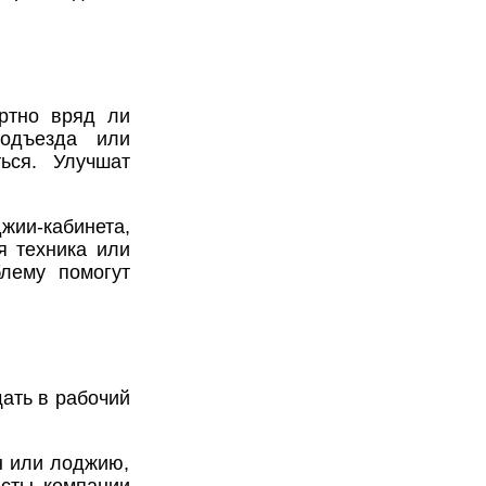
ртно вряд ли
подъезда или
ься. Улучшат
ии-кабинета,
я техника или
блему помогут
ать в рабочий
н или лоджию,