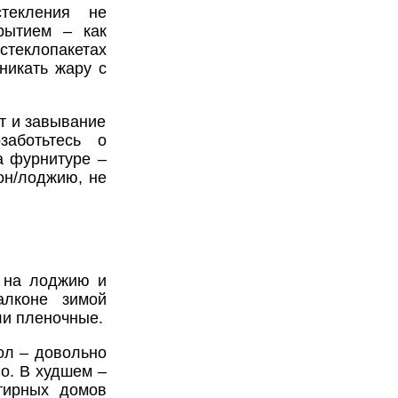
текления не
рытием – как
 стеклопакетах
никать жару с
т и завывание
заботьтесь о
а фурнитуре –
он/лоджию, не
е на лоджию и
алконе зимой
ли пленочные.
ол – довольно
о. В худшем –
тирных домов