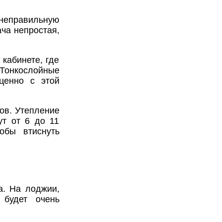
 неправильную
ача непростая,
 кабинете, где
Тонкослойные
ценно с этой
ов. Утепление
ут от 6 до 11
обы втиснуть
а. На лоджии,
 будет очень