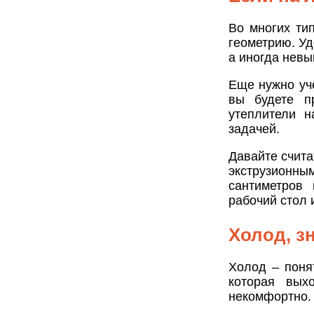
Во многих ти
геометрию. Уд
а иногда нев
Еще нужно уче
вы будете п
утеплители н
задачей.
Давайте счита
экструзионны
сантиметров 
рабочий стол 
Холод, з
Холод – поня
которая вых
некомфортно