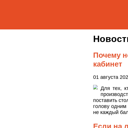
Новос
Почему н
кабинет
01 августа 20
Для тех, к
производс
поставить сто
голову одним 
не каждый бал
Если на 