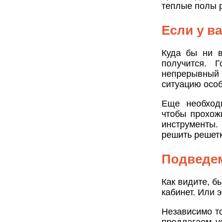
теплые полы 
Если у в
Куда бы ни в
получится. 
непрерывный 
ситуацию осо
Еще необходи
чтобы прохож
инструменты.
решить решет
Подведем
Как видите, б
кабинет. Или 
Независимо то