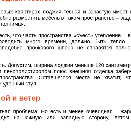
повых квартирах лоджия тесная и зачастую имеет
обно разместить мебель в таком пространстве – зад
ыполнимая.
сть, что часть пространства «съест» утепление – в
роводить много времени, должно быть тепло. 
аподобие пробкового шпона не справятся полно
ть. Допустим, ширина лоджии меньше 120 сантиметр
м пенополистиролом плюс внешняя отделка забер
пространства. Оставшегося места не хватит, чт
и удобный стул.
ной и ветер
тная проблема. Но есть и менее очевидная – жар
одит на южную или западную сторону, летом
.