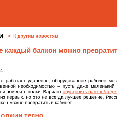
ти
<
К другим новостям
е каждый балкон можно превратит
24
то работает удаленно, оборудованное рабочее мес
твенной необходимостью – пусть даже маленький 
л и повесить полки. Вариант
обустроить балкон/лод
из первых, но это не всегда лучшее решение. Расс
кон можно превратить в кабинет.
лоджии тесно…