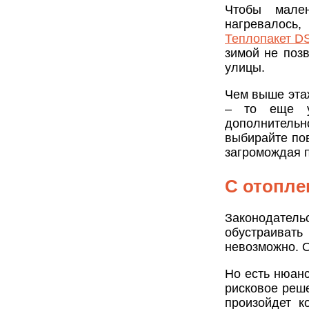
Чтобы мале
нагревалось,
Теплопакет D
зимой не поз
улицы.
Чем выше этаж
– то еще уд
дополнительн
выбирайте по
загромождая п
С отопле
Законодатель
обустраиват
невозможно. О
Но есть нюан
рисковое реше
произойдет к