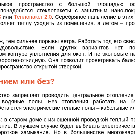
нькое пространство с большой площадью ос
 понадобятся стеклопакеты с защитным нано-пок
S
или
Теплопакет 2.0
. Серебряное напыление в этих
воляет теплу уходить из помещения, а летом – про
, тем сильнее порывы ветра. Работать под его свис
овольствие. Если других вариантов нет, по
ом контуре уплотнения для окон. И не экономьте н
воротно-откидную. Она позволит проветривать балк
ространство открытой створкой.
нием или без?
ство запрещает проводить центральное отоплени
ь водяные полы. Без отопления работать на б
стаются электрические теплые полы – кабельные и
с: в старом доме с изношенной проводкой теплый п
ние. В лучшем случае будет выбивать электричеств
ороткое замыкание. Но в большинстве многоквар