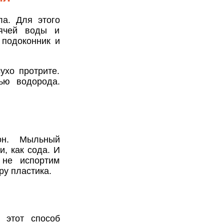
ла. Для этого
рячей воды и
 подоконник и
ухо протрите.
ью водорода.
он. Мыльный
, как сода. И
 не испортим
ру пластика.
 этот способ