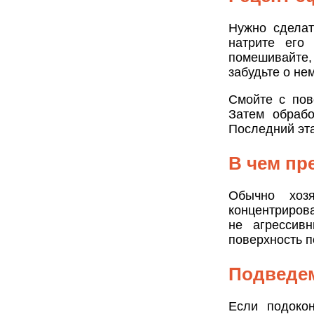
Нужно сделат
натрите его
помешивайте,
забудьте о не
Смойте с пов
Затем обрабо
Последний эта
В чем пр
Обычно хоз
концентриров
не агрессив
поверхность п
Подведем
Если подокон