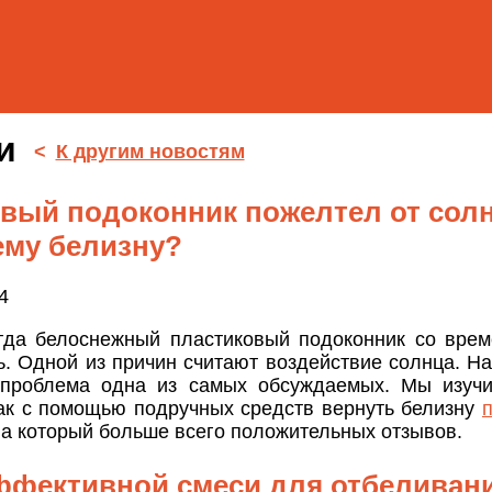
ти
<
К другим новостям
вый подоконник пожелтел от солн
ему белизну?
4
гда белоснежный пластиковый подоконник со врем
ь. Одной из причин считают воздействие солнца. На
проблема одна из самых обсуждаемых. Мы изучи
как с помощью подручных средств вернуть белизну
на который больше всего положительных отзывов.
ффективной смеси для отбеливан