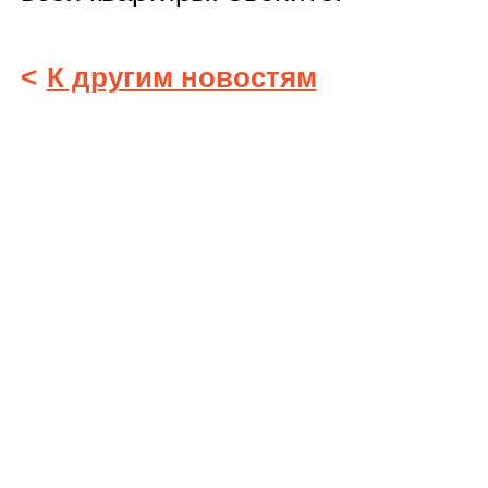
<
К другим новостям