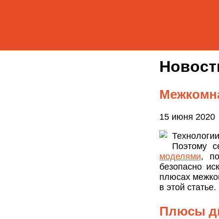
Новос
Межкомна
15 июня 2020
Технологи
Поэтому с
моделями
, п
безопасно ис
плюсах межком
в этой статье.
Плюсы дв