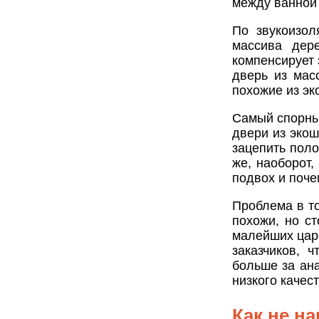
между ванной 
По звукоизол
массива дер
компенсирует 
дверь из мас
похожие из эк
Самый спорны
двери из экош
зацепить поло
же, наоборот,
подвох и поч
Проблема в т
похожи, но с
малейших цар
заказчиков, 
больше за ан
низкого качест
Как не н