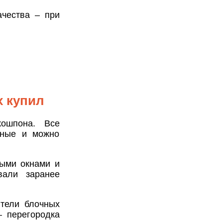
ачества – при
х купил
ошпона. Все
ьные и можно
выми окнами и
вали заранее
тели блочных
– перегородка