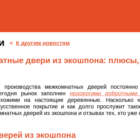
ти
<
К другим новостям
тные двери из экошпона: плюсы,
и производства межкомнатных дверей постоянно 
егодня рынок заполнен
недорогими добротными
охожими на настоящие деревянные. Насколько к
кусственное покрытие и как долго прослужит так
натных дверей из экошпона и отзывах тех, кто уже 
ерей из экошпона