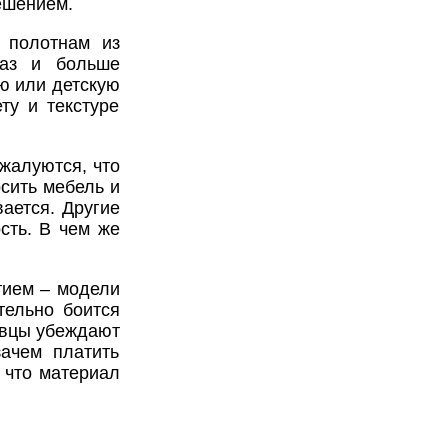
ешением.
 полотнам из
раз и больше
ню или детскую
ту и текстуре
жалуются, что
сить мебель и
вается. Другие
сть. В чем же
тием – модели
тельно боится
авцы убеждают
ачем платить
 что материал