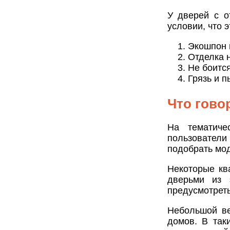
У дверей с о
условии, что 
Экошпон 
Отделка н
Не боитс
Грязь и п
Что говор
На тематиче
пользователи
подобрать мод
Некоторые кв
дверьми из 
предусмотреть
Небольшой ве
домов. В так