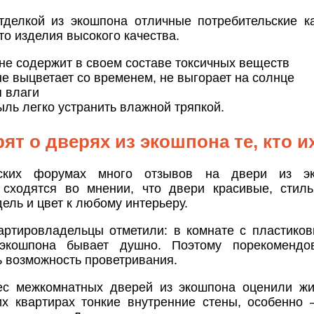
тделкой из экошпона отличные потребительские к
это изделия высокого качества.
не содержит в своем составе токсичных веществ
е выцветает со временем, не выгорает на солнце
я влаги
ыль легко устранить влажной тряпкой.
ят о дверях из экошпона те, кто и
ских форумах много отзывов на двери из эк
 сходятся во мнении, что двери красивые, стил
ель и цвет к любому интерьеру.
артировладельцы отметили: в комнате с пластико
экошпона бывает душно. Поэтому порекомендо
 возможность проветривания.
с межкомнатных дверей из экошпона оценили жи
их квартирах тонкие внутренние стены, особенно 