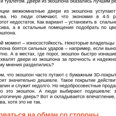
и туалетом. Двери из экошпона оказались лучшим р
яции межкомнатные двери из экошпона уступают
ева. Но люди отмечают, что экономия в 4-5 
этот недостаток. Как вариант – установить в спаль
сива, а в остальные помещения подобрать по цве
ошпона.
й момент – износостойкость. Некоторые владельцы 
пона боятся сильных ударов – например, если выно
тно. А в местах, где порог, экошпон быстро изнаши
 хвалят двери из экошпона за прочность и надежно
ему мнения разделились?
ом, что экошпон часто путают с бумажным 3D-покры
тоят значительно дешевле. Такое покрытие действи
апин и служит недолго. Но недобросовестные прод
что это экошпон. А люди выбирают подешевле: з
алогичную дверь? Вот и складывается впечатление,
ва, хотя это не так.
арваться на обман со стороны