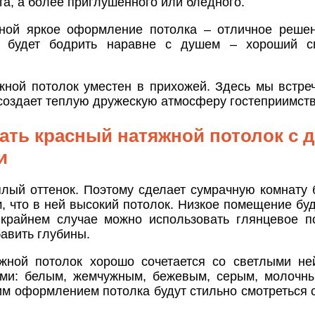
та, а более приглушенного или бледного.
ной яркое оформление потолка – отличное решен
т будет бодрить наравне с душем – хороший с
жной потолок уместен в прихожей. Здесь мы встреч
создает теплую дружескую атмосферу гостеприимств
тать красный натяжной потолок с 
и
плый оттенок. Поэтому сделает сумрачную комнату 
, что в ней высокий потолок. Низкое помещение буд
крайнем случае можно использовать глянцевое п
авить глубины.
жной потолок хорошо сочетается со светлыми не
ми: белым, жемчужным, бежевым, серым, молочны
им оформлением потолка будут стильно смотреться 