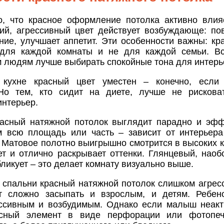
о, что красное оформление потолка активно влия
кий, агрессивный цвет действует возбуждающе: по
ние, улучшает аппетит. Эти особенности важны: кр
 для каждой комнаты и не для каждой семьи. В
 людям лучше выбирать спокойные тона для интерь
 кухне красный цвет уместен – конечно, если 
Но тем, кто сидит на диете, лучше не рискова
интерьер.
расный натяжной потолок выглядит парадно и эф
м всю площадь или часть – зависит от интерьер
 Матовое полотно выигрышно смотрится в высоких к
т и отлично раскрывает оттенки. Глянцевый, наобо
бликует – это делает комнату визуально выше.
 спальни красный натяжной потолок слишком агресс
т сложно засыпать и взрослым, и детям. Ребено
ссивным и возбудимым. Однако если малыш неакт
асный элемент в виде перфорации или фотопе