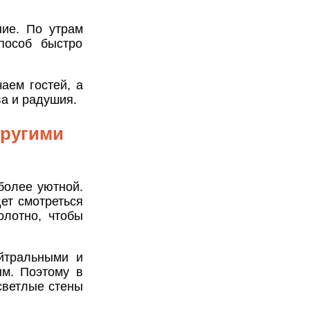
ие. По утрам
пособ быстро
аем гостей, а
а и радушия.
другими
более уютной.
ет смотреться
олотно, чтобы
йтральными и
м. Поэтому в
светлые стены