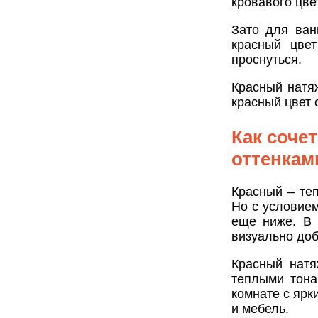
кровавого цве
Зато для ван
красный цве
проснуться.
Красный натя
красный цвет 
Как соче
оттенкам
Красный – те
Но с условием
еще ниже. В 
визуально доб
Красный натя
теплыми тона
комнате с ярк
и мебель.