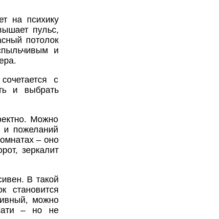
ет на психику
вышает пульс,
асный потолок
спыльчивым и
ера.
сочетается с
ть и выбрать
фектно. Можно
а и пожеланий
омнатах – оно
рот, зеркалит
ивен. В такой
к становится
ивный, можно
чати – но не