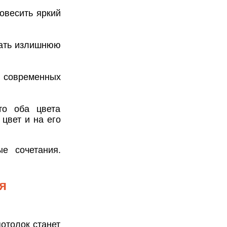
овесить яркий
рать излишнюю
в современных
то оба цвета
цвет и на его
е сочетания.
я
отолок станет