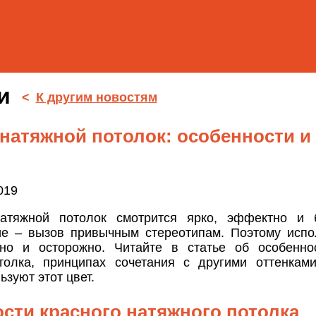
ти
<
К другим новостям
натяжной потолок: особенности и
019
атяжной потолок смотрится ярко, эффектно и б
е – вызов привычным стереотипам. Поэтому испо
но и осторожно. Читайте в статье об особеннос
толка, принципах сочетания с другими оттенкам
ьзуют этот цвет.
сти красного натяжного потолка