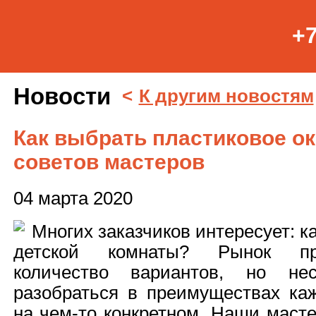
+7
Новости
<
К другим новостям
Как выбрать пластиковое ок
советов мастеров
04 марта 2020
Многих заказчиков интересует: к
детской комнаты? Рынок пре
количество вариантов, но нес
разобраться в преимуществах каж
на чем-то конкретном. Наши маст