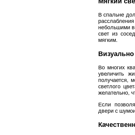
Мягкий све
В спальне дол
расслабления
небольшими вс
свет из сосе
мягким.
Визуально
Во многих кв
увеличить ж
получается, 
светлого цве
желательно, ч
Если позволя
двери с шумо
Качествен