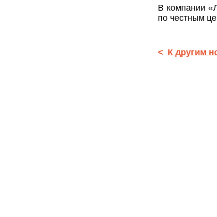
В компании «Л
по честным це
<
К другим н