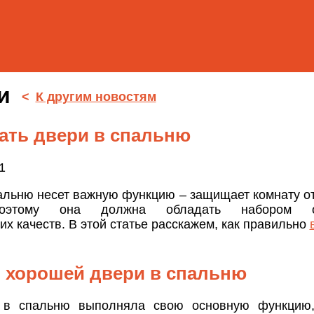
ти
<
К другим новостям
ать двери в спальню
1
альню несет важную функцию – защищает комнату от
Поэтому она должна обладать набором оп
их качеств. В этой статье расскажем, как правильно
 хорошей двери в спальню
 в спальню выполняла свою основную функцию