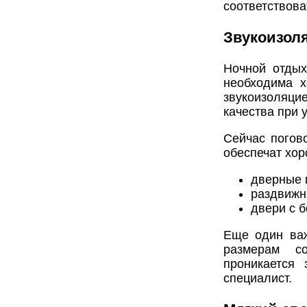
соответствова
Звукоизол
Ночной отдых
необходима х
звукоизоляци
качества при 
Сейчас погов
обеспечат хо
дверные 
раздвижн
двери с 
Еще один ва
размерам соо
проникается
специалист.