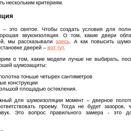
ть нескольким критериям.
яция
 – это святое. Чтобы создать условия для полн
орошая звукоизоляция. О том, какие двери обл
ей, мы рассказывали
здесь
. А как повысить шумо
установке дверей –
вот тут
.
орим о том, какие модели лучше не выбирать, пос
рошей шумозащиты:
полотна тоньше четырех сантиметров
ые конструкции
большой площадью остекления.
жный для шумоизоляции момент – дверное полот
тветствовать проему. Тогда не будет зазоров, 
 звук. Это вопрос правильного замера - это д