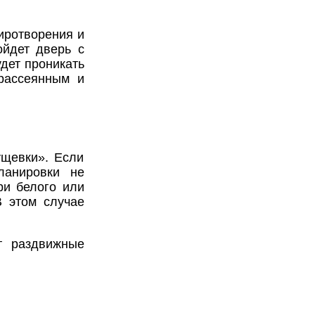
иротворения и
ойдет дверь с
удет проникать
 рассеянным и
ущевки». Если
ланировки не
ри белого или
В этом случае
т раздвижные