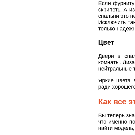
Если фурнитур
скрипеть. А и
спальни это н
Исключить та
только надежн
Цвет
Двери в спа
комнаты. Диз
нейтральные т
Яркие цвета 
ради хорошего
Как все э
Вы теперь зна
что именно п
найти модель,