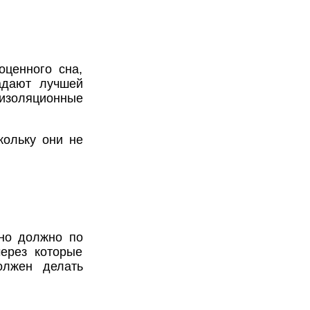
оценного сна,
адают лучшей
изоляционные
кольку они не
но должно по
через которые
олжен делать