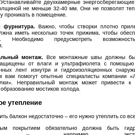
Устанавливайте двухкамерные энергосберегающие
толщиной не меньше 32-40 мм. Они не позволят теп
ду проникать в помещение.
я фурнитура.
Важно, чтобы створки плотно приле
лжна иметь несколько точек прижима, чтобы обес
сть. Необходимо предусмотреть возможнос
я.
альный монтаж.
Все монтажные швы должны бы
защищены от влаги и ультрафиолета с помощью
нных лент изнутри и гидроизоляционных снаруж
м вам помогут опытные специалисты компании «Л
лки». Неправильный монтаж может привести к 
 образованию мостиков холода.
ое утепление
ить балкон недостаточно – его нужно утеплить со вс
ым покрытием обязательно должна быть гидр
тель – например, экструдир