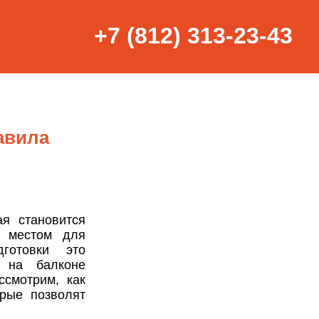
+7 (812) 313-23-43
авила
я становится
м местом для
готовки это
ь на балконе
ссмотрим, как
орые позволят