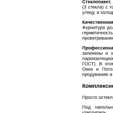
Стеклопакет.
(3 стекла) с 
улицу, а холо
Качественна
Фурнитура до
герметично
проветривани
Профессион
запенены и 
пароизоляцио
ГОСТ). В это
Окна и Пото
продуванию и
Комплексн
Просто остекл
Под напольн
утепли