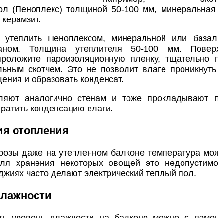
ол (Пеноплекс) толщиной 50-100 мм, минеральная
 керамзит.
утеплить Пеноплексом, минеральной или базаль
таном. Толщина утеплителя 50-100 мм. Повер
проложите пароизоляционную пленку, тщательно 
льным скотчем. Это не позволит влаге проникнуть
ения и образовать конденсат.
ляют аналогично стенам и тоже прокладывают п
ратить конденсацию влаги.
ия отопления
розы даже на утепленном балконе температура мож
ля хранения некоторых овощей это недопустимо
джиях часто делают электрический теплый пол.
влажности
ть уровень влажности на балконе можно с помо