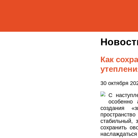
Новос
Как сохр
утеплени
30 октября 20
С наступл
особенно 
создания «
пространств
стабильный, 
сохранить о
наслаждаться