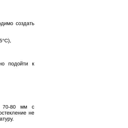
одимо создать
5°C),
но подойти к
 70-80 мм с
остекление не
атуру.