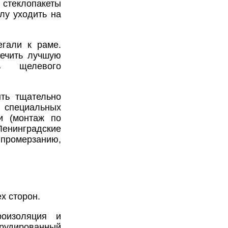
 стеклопакеты
лу уходить на
гали к раме.
печить лучшую
ть щелевого
ть тщательно
 специальных
и (монтаж по
енинградские
промерзанию,
ех сторон.
оизоляция и
ованный