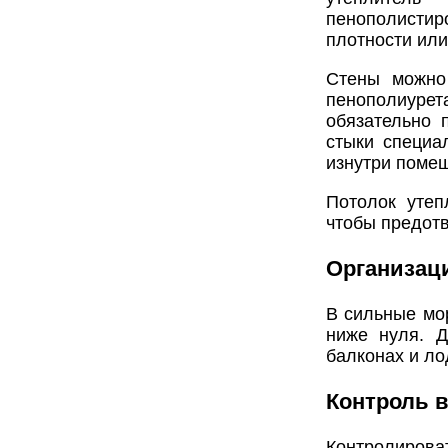
пенополистир
плотности или
Стены можно 
пенополиуре
обязательно 
стыки специа
изнутри помещ
Потолок утеп
чтобы предотв
Организац
В сильные мо
ниже нуля. Д
балконах и ло
Контроль 
Контролирова