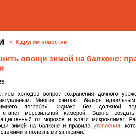
ти
<
К другим новостям
анить овощи зимой на балконе: пр
я
25
ением холодов вопрос сохранения дачного урожа
актуальным. Многие считают балкон идеальны
зимнего погреба». Однако без должной под
о станет морозильной камерой. Важно создат
защищенный от морозов и влаги микроклимат. Ра
вощи зимой на балконе и правила
утепления
, кот
 свежими и полезными запасами.