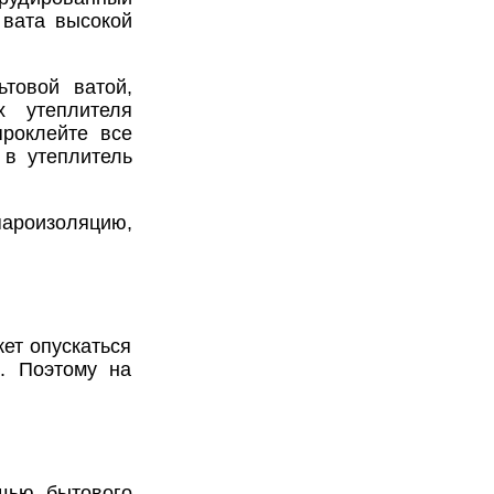
 вата высокой
товой ватой,
х утеплителя
проклейте все
 в утеплитель
ароизоляцию,
ет опускаться
. Поэтому на
щью бытового