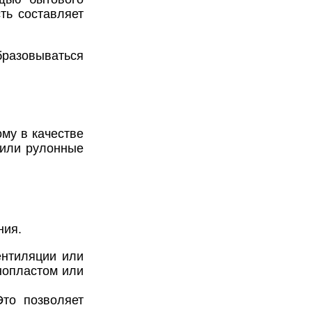
ть составляет
азовываться
му в качестве
 или рулонные
ния.
ентиляции или
нопластом или
Это позволяет