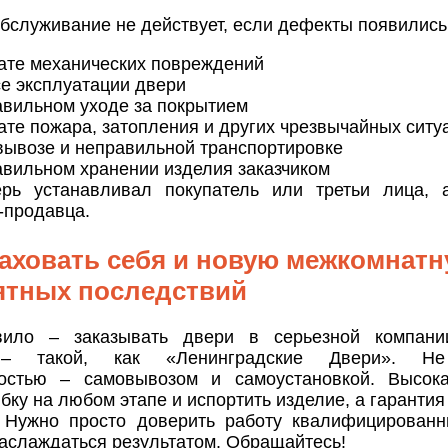
бслуживание не действует, если дефекты появились
тате механических повреждений
се эксплуатации двери
авильном уходе за покрытием
ате пожара, затопления и других чрезвычайных ситу
вывозе и неправильной транспортировке
авильном хранении изделия заказчиком
рь устанавливал покупатель или третьи лица, 
-продавца.
раховать себя и новую межкомнат
ятных последствий
вило – заказывать двери в серьезной компан
 – такой, как «Ленинградские Двери». Не
остью – самовывозом и самоустановкой. Высока
бку на любом этапе и испортить изделие, а гарантия
. Нужно просто доверить работу квалифицирован
аслаждаться результатом. Обращайтесь!