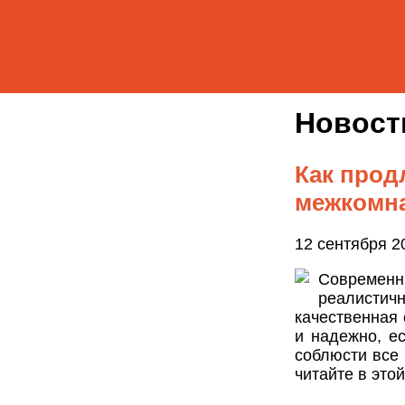
Новос
Как прод
межкомн
12 сентября 2
Современ
реалисти
качественная 
и надежно, е
соблюсти все
читайте в этой