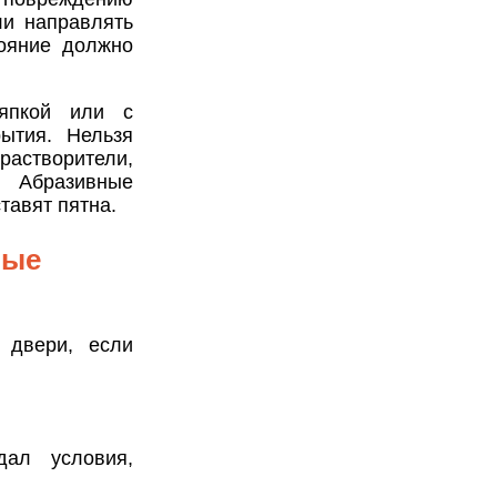
ли направлять
ояние должно
япкой или с
ытия. Нельзя
астворители,
. Абразивные
тавят пятна.
ные
 двери, если
ал условия,