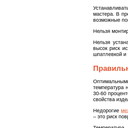
Устанавлива
мастера. В пр
возможные по
Нельзя монти
Нельзя устан
высок риск и
шпатлевкой и т
Правильн
Оптимальными
температура 
30-60 процент
свойства изде
Недорогие
ме
– это риск по
Температура