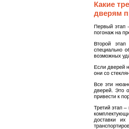
Какие тр
дверям п
Первый этап
погонаж на пр
Второй эта
специально о
возможных уда
Если дверей н
они со стекля
Все эти нюан
дверей. Это 
привести к по
Третий этап –
комплектующ
доставки их
транспортиров