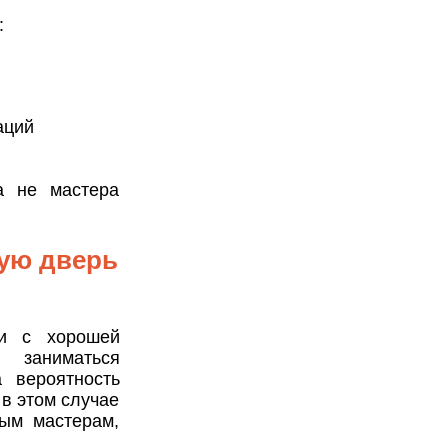
:
аций
а не мастера
ную дверь
ии с хорошей
 заниматься
 вероятность
 в этом случае
ным мастерам,