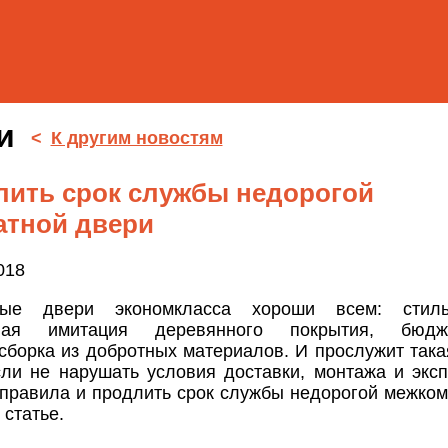
ти
<
К другим новостям
лить срок службы недорогой
атной двери
018
ные двери экономкласса хороши всем: стиль
чная имитация деревянного покрытия, бюдж
сборка из добротных материалов. И прослужит така
сли не нарушать условия доставки, монтажа и эксп
 правила и продлить срок службы недорогой межком
 статье.