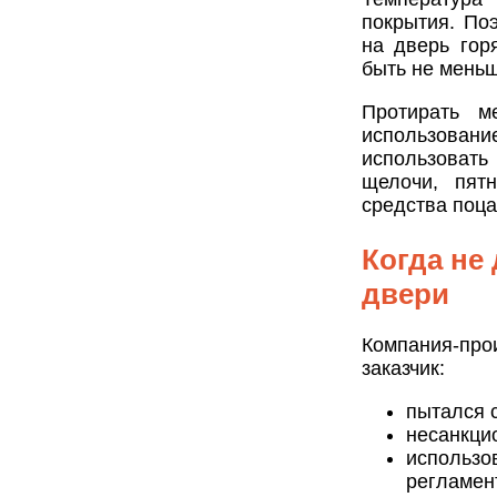
покрытия. По
на дверь гор
быть не меньш
Протирать м
использовани
использовать
щелочи, пятн
средства поца
Когда не
двери
Компания-пр
заказчик:
пытался 
несанкци
использ
регламен