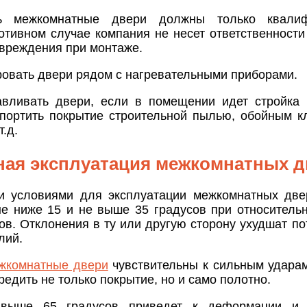
ть межкомнатные двери должны только квали
отивном случае компания не несет ответственности 
вреждения при монтаже.
ровать двери рядом с нагревательными приборами.
авливать двери, если в помещении идет стройка
спортить покрытие строительной пылью, обойным кл
.д.
ая эксплуатация межкомнатных д
 условиями для эксплуатации межкомнатных двер
не ниже 15 и не выше 35 градусов при относитель
ов. Отклонения в ту или другую сторону ухудшат по
лий.
жкомнатные двери
чувствительны к сильным удара
вредить не только покрытие, но и само полотно.
 выше 65 градусов приведет к деформации и