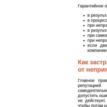
Гарантийное о
в резуль
в процес
при непр
в результ
при само
при непр
если две
компании
Как заст
от непри
Главное пра
репутацией
самодеятельн
допустить оши
не действует
чтобы потом н