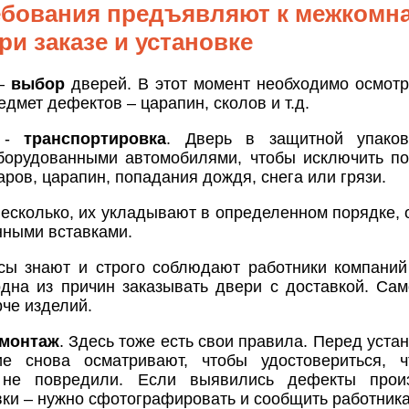
ебования предъявляют к межкомн
ри заказе и установке
 –
выбор
дверей. В этот момент необходимо осмотр
едмет дефектов – царапин, сколов и т.д.
п -
транспортировка
. Дверь в защитной упаков
борудованными автомобилями, чтобы исключить п
ров, царапин, попадания дождя, снега или грязи.
есколько, их укладывают в определенном порядке, 
нными вставками.
сы знают и строго соблюдают работники компаний
одна из причин заказывать двери с доставкой. Са
рче изделий.
монтаж
. Здесь тоже есть свои правила. Перед уста
ие снова осматривают, чтобы удостовериться, 
 не повредили. Если выявились дефекты прои
ки – нужно сфотографировать и сообщить работник