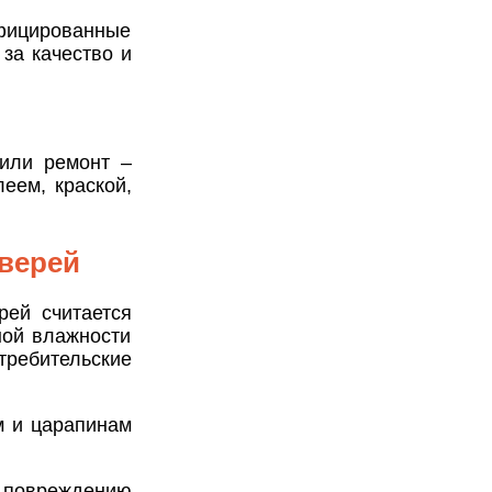
фицированные
за качество и
 или ремонт –
еем, краской,
верей
ей считается
ной влажности
требительские
м и царапинам
 повреждению