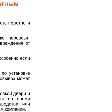
атным
еть полотно и
ке перевозят
овреждения от
особенно если
 по установке
мовывоз может
новкой двери и
что во время
зводства или
ам компании.