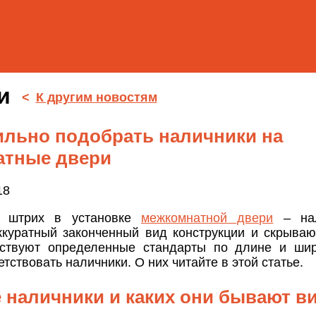
ти
<
К другим новостям
ильно подобрать наличники на
атные двери
18
й штрих в установке
межкомнатной двери
– нал
куратный законченный вид конструкции и скрываю
ствуют определенные стандарты по длине и шир
тствовать наличники. О них читайте в этой статье.
е наличники и каких они бывают в