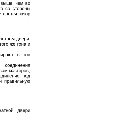
 выше, чем во
то со стороны
танется зазор
лотном двери.
того же тона и
бирают в тон
 соединения
вам мастеров,
единение под
и правильную
натной двери