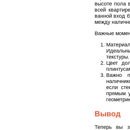
высоте пола в
всей квартир
ванной вход б
между налични
Важные момен
Материал
Идеальный
текстуры.
Цвет до
плинтуса
Важно п
наличник
если ст
прямым у
геометри
Вывод
Теперь вы з