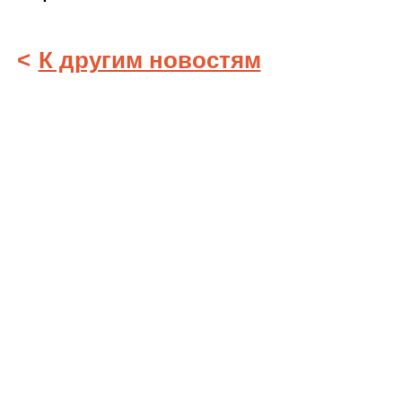
<
К другим новостям