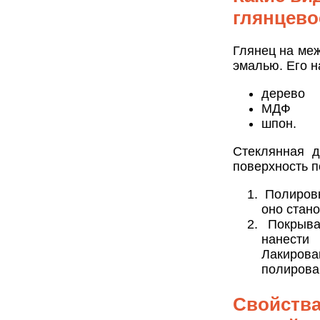
глянцево
Глянец на ме
эмалью. Его н
дерево
МДФ
шпон.
Стеклянная 
поверхность п
Полировк
оно стан
Покрываю
нанести
Лакиров
полирова
Свойства