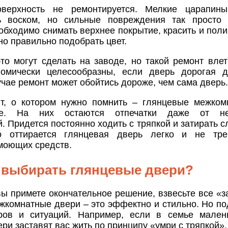
оверхность не ремонтируется. Мелкие царапи
ь воском, но сильные повреждения так просто 
обходимо снимать верхнее покрытие, красить и поли
но правильно подобрать цвет.
то могут сделать на заводе, но такой ремонт влети
омически целесообразны, если дверь дорогая д
чае ремонт может обойтись дороже, чем сама дверь.
т, о котором нужно помнить – глянцевые межком
е. На них остаются отпечатки даже от нез
. Придется постоянно ходить с тряпкой и затирать 
о оттирается глянцевая дверь легко и не треб
моющих средств.
 выбирать глянцевые двери?
ы примете окончательное решение, взвесьте все «за
жкомнатные двери – это эффектно и стильно. Но по
ров и ситуаций. Например, если в семье малень
ри заставят вас жить по принципу «умри с тряпкой».