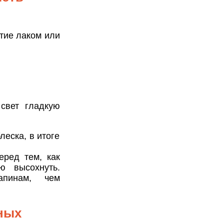
тие лаком или
свет гладкую
еска, в итоге
еред тем, как
ю высохнуть.
апинам, чем
ных