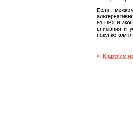
Если межко
альтернативн
из ПВХ и экош
внимания и у
покупке компл
<
К другим н