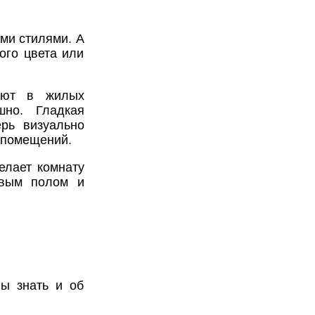
ми стилями. А
ого цвета или
зуют в жилых
но. Гладкая
ерь визуально
 помещений.
елает комнату
евым полом и
ы знать и об