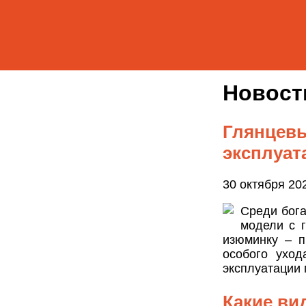
Новос
Глянцевы
эксплуат
30 октября 20
Среди бог
модели с 
изюминку – п
особого уход
эксплуатации
Какие ви