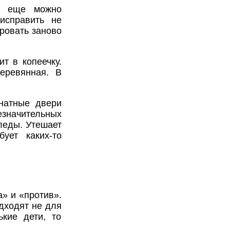
ны еще можно
исправить не
ровать заново
т в копеечку.
еревянная. В
натные двери
начительных
следы. Утешает
ует каких-то
» и «против».
дходят не для
кие дети, то