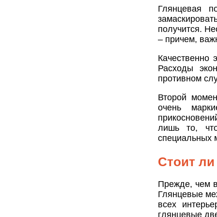
Глянцевая п
замаскироват
получится. Не
– причем, важ
Качественно э
Расходы экон
противном слу
Второй момен
очень марки
прикосновений
лишь то, чт
специальных 
Стоит ли
Прежде, чем в
Глянцевые ме
всех интерье
глянцевые две