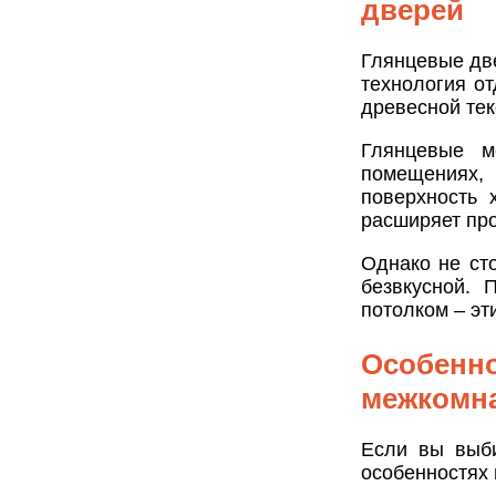
дверей
Глянцевые дв
технология от
древесной тек
Глянцевые м
помещениях,
поверхность 
расширяет про
Однако не ст
безвкусной. 
потолком – э
Особенно
межкомн
Если вы выби
особенностях 