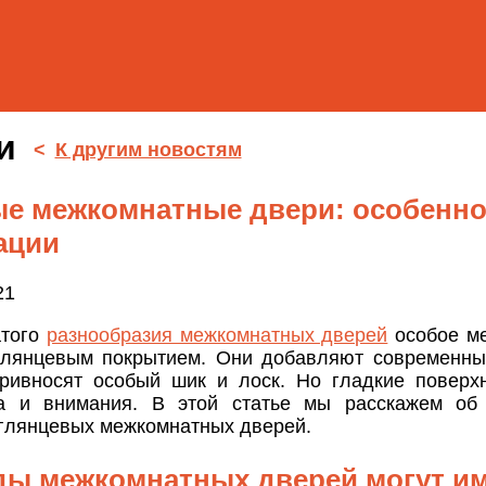
ти
<
К другим новостям
е межкомнатные двери: особенно
ации
21
атого
разнообразия межкомнатных дверей
особое ме
глянцевым покрытием. Они добавляют современны
ривносят особый шик и лоск. Но гладкие поверх
а и внимания. В этой статье мы расскажем об 
 глянцевых межкомнатных дверей.
ды межкомнатных дверей могут и