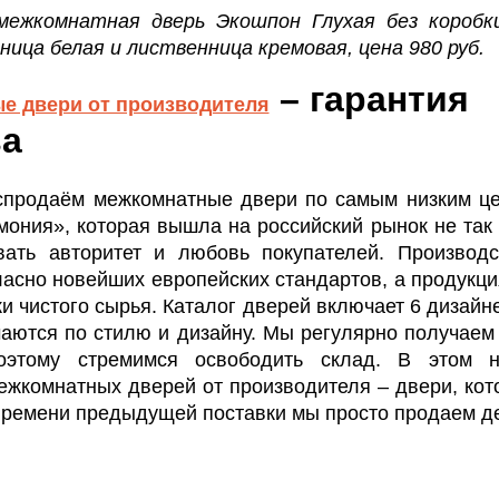
межкомнатная дверь Экошпон Глухая без коробк
ица белая и лиственница кремовая, цена 980 руб.
– гарантия
е двери от производителя
ва
спродаём межкомнатные двери по самым низким ц
ония», которая вышла на российский рынок не так 
вать авторитет и любовь покупателей. Производ
асно новейших европейских стандартов, а продукци
ки чистого сырья. Каталог дверей включает 6 дизайн
чаются по стилю и дизайну. Мы регулярно получаем
поэтому стремимся освободить склад. В этом 
ежкомнатных дверей от производителя – двери, кот
 времени предыдущей поставки мы просто продаем д