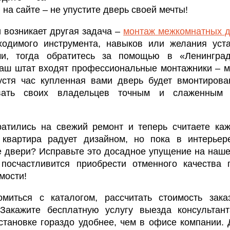
на сайте – не упустите дверь своей мечты!
 возникает другая задача –
монтаж межкомнатных 
ходимого инструмента, навыков или желания уст
ми, тогда обратитесь за помощью в «Ленингра
наш штат входят профессиональные монтажники – м
устя час купленная вами дверь будет вмонтиров
вать своих владельцев точным и слаженным 
атились на свежий ремонт и теперь считаете ка
квартира радует дизайном, но пока в интерьере
 двери? Исправьте это досадное упущение на наш
посчастливится приобрести отменного качества 
мости!
омиться с каталогом, рассчитать стоимость зака
Закажите бесплатную услугу выезда консультан
становке гораздо удобнее, чем в офисе компании. 