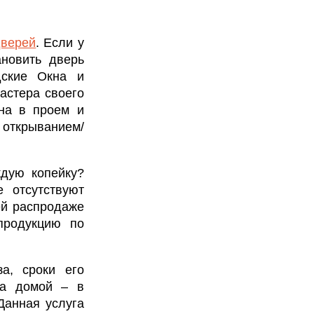
дверей
. Если у
ановить дверь
дские Окна и
астера своего
ана в проем и
открыванием/
ждую копейку?
 отсутствуют
ей распродаже
продукцию по
за, сроки его
та домой – в
Данная услуга