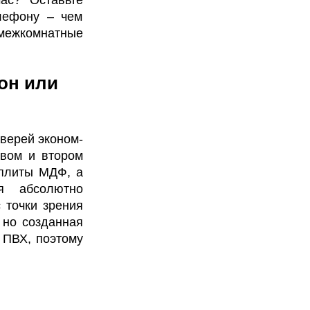
лефону – чем
 межкомнатные
он или
верей эконом-
рвом и втором
 плиты МДФ, а
я абсолютно
 точки зрения
 но созданная
 ПВХ, поэтому