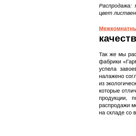
Распродажа: 
цвет лиственн
Межкомнатны
качест
Так же мы ра
фабрики «Гарм
успела завое
налажено согл
из экологичес
которые отли
продукции, 
распродажи м
на складе со