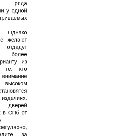
го ряда
ни у одной
риваемых
а. Однако
ые желают
 отдадут
ие более
рианту из
 те, кто
 внимание
высоком
тановятся
делиях.
и дверей
 в СПб от
я
егулярно,
едите за