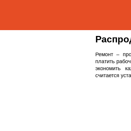
Распро
Ремонт – про
платить рабоч
экономить к
считается уст