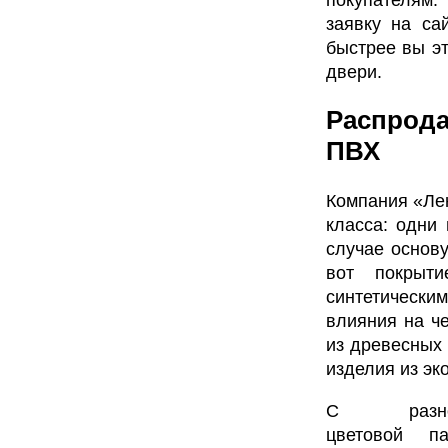
заявку на са
быстрее вы э
двери.
Распрода
ПВХ
Компания «Лен
класса: одни
случае основ
вот покрыти
синтетически
влияния на че
из древесных 
изделия из эк
С разноо
цветовой п