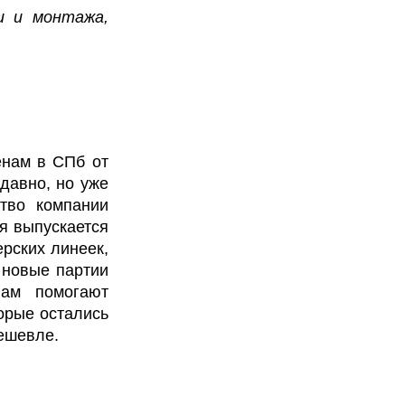
и и монтажа,
енам в СПб от
давно, но уже
ство компании
я выпускается
ерских линеек,
 новые партии
нам помогают
орые остались
ешевле.