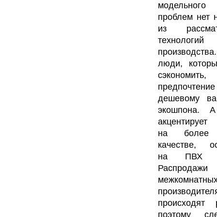
модельно
проблем нет 
из рассмат
технологий
производств
люди, котор
сэкономить,
предпочтен
дешевому ва
экошпона. А
акцентирует
на более 
качестве, ос
на ПВХ из
Распродаж
межкомнатных
производител
происходят р
поэтому сл